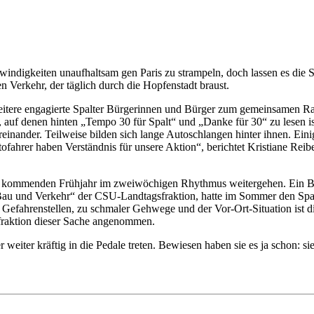
hwindigkeiten unaufhaltsam gen Paris zu strampeln, doch lassen es die 
en Verkehr, der täglich durch die Hopfenstadt braust.
d weitere engagierte Spalter Bürgerinnen und Bürger zum gemeinsamen 
auf denen hinten „Tempo 30 für Spalt“ und „Danke für 30“ zu lesen ist,
inander. Teilweise bilden sich lange Autoschlangen hinter ihnen. Eini
ahrer haben Verständnis für unsere Aktion“, berichtet Kristiane Reibe
 im kommenden Frühjahr im zweiwöchigen Rhythmus weitergehen. Ein B
Bau und Verkehr“ der CSU-Landtagsfraktion, hatte im Sommer den Spa
Gefahrenstellen, zu schmaler Gehwege und der Vor-Ort-Situation ist d
sfraktion dieser Sache angenommen.
 weiter kräftig in die Pedale treten. Bewiesen haben sie es ja schon: s