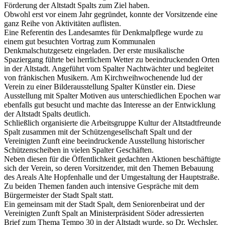
Förderung der Altstadt Spalts zum Ziel haben.
Obwohl erst vor einem Jahr gegründet, konnte der Vorsitzende eine
ganz Reihe von Aktivitäten auflisten.
Eine Referentin des Landesamtes für Denkmalpflege wurde zu
einem gut besuchten Vortrag zum Kommunalen
Denkmalschutzgesetz eingeladen. Der erste musikalische
Spaziergang führte bei herrlichem Wetter zu beeindruckenden Orten
in der Altstadt. Angeführt vom Spalter Nachtwächter und begleitet
von fränkischen Musikern. Am Kirchweihwochenende lud der
Verein zu einer Bilderausstellung Spalter Künstler ein. Diese
Ausstellung mit Spalter Motiven aus unterschiedlichen Epochen war
ebenfalls gut besucht und machte das Interesse an der Entwicklung
der Altstadt Spalts deutlich.
Schließlich organisierte die Arbeitsgruppe Kultur der Altstadtfreunde
Spalt zusammen mit der Schützengesellschaft Spalt und der
Vereinigten Zunft eine beeindruckende Ausstellung historischer
Schützenscheiben in vielen Spalter Geschäften.
Neben diesen für die Öffentlichkeit gedachten Aktionen beschäftigte
sich der Verein, so deren Vorsitzender, mit den Themen Bebauung
des Areals Alte Hopfenhalle und der Umgestaltung der Hauptstraße.
Zu beiden Themen fanden auch intensive Gespräche mit dem
Bürgermeister der Stadt Spalt statt.
Ein gemeinsam mit der Stadt Spalt, dem Seniorenbeirat und der
Vereinigten Zunft Spalt an Ministerpräsident Söder adressierten
Brief zum Thema Tempo 30 in der Altstadt wurde, so Dr. Wechsler,