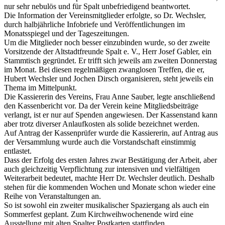
nur sehr nebulös und für Spalt unbefriedigend beantwortet.
Die Information der Vereinsmitglieder erfolgte, so Dr. Wechsler,
durch halbjährliche Infobriefe und Veröffentlichungen im
Monatsspiegel und der Tageszeitungen.
Um die Mitglieder noch besser einzubinden wurde, so der zweite
Vorsitzende der Altstadtfreunde Spalt e. V., Herr Josef Gabler, ein
Stammtisch gegründet. Er trifft sich jeweils am zweiten Donnerstag
im Monat. Bei diesen regelmäßigen zwanglosen Treffen, die er,
Hubert Wechsler und Jochen Dirsch organisieren, steht jeweils ein
Thema im Mittelpunkt.
Die Kassiererin des Vereins, Frau Anne Sauber, legte anschließend
den Kassenbericht vor. Da der Verein keine Mitgliedsbeiträge
verlangt, ist er nur auf Spenden angewiesen. Der Kassenstand kann
aber trotz diverser Anlaufkosten als solide bezeichnet werden.
Auf Antrag der Kassenprüfer wurde die Kassiererin, auf Antrag aus
der Versammlung wurde auch die Vorstandschaft einstimmig
entlastet.
Dass der Erfolg des ersten Jahres zwar Bestätigung der Arbeit, aber
auch gleichzeitig Verpflichtung zur intensiven und vielfältigen
Weiterarbeit bedeutet, machte Herr Dr. Wechsler deutlich. Deshalb
stehen für die kommenden Wochen und Monate schon wieder eine
Reihe von Veranstaltungen an.
So ist sowohl ein zweiter musikalischer Spaziergang als auch ein
Sommerfest geplant. Zum Kirchweihwochenende wird eine
Ausstellung mit alten Spalter Postkarten stattfinden.